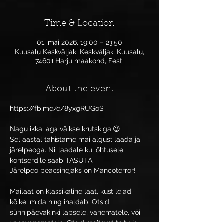
Time & Location
01. mai 2026, 19:00 – 23:50
Kuusalu Keskväljak, Keskväljak, Kuusalu,
74601 Harju maakond, Eesti
About the event
https://fb.me/e/8yxgRUGoS
Nagu ikka, aga väikse krutskiga 😉
Sel aastal tähistame mai algust laada ja 
järelpeoga. Nii laadale kui õhtusele 
kontserdile saab TASUTA.
Järelpeo peaesinejaks on Mandoterror!
Mailaat on klassikaline laat, kust leiad 
kõike, mida hing ihaldab. Otsid 
sünnipäevakinki lapsele, vanematele, või 