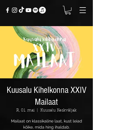
Kuusalu Kihelkonna XXIV
Mailaat
R, 01. mai
  |  
Kuusalu Keskväljak
Mailaat on klassikaline laat, kust leiad
kõike, mida hing ihaldab.