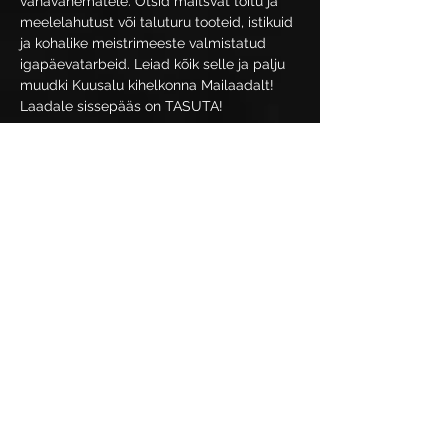
vanavanematele. Otsid maitsvat toitu ja 
meelelahutust või taluturu tooteid, istikuid 
ja kohalike meistrimeeste valmistatud 
igapäevatarbeid. Leiad kõik selle ja palju 
muudki Kuusalu kihelkonna Mailaadalt!
Laadale sissepääs on TASUTA!
Show More
Share this event
Jälgi meie tegemisi: